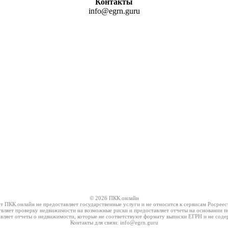
Контакты
info@egrn.guru
© 2026 ПКК.онлайн
т ПКК.онлайн не предоставляет государственные услуги и не относится к сервисам Росреес
вляет проверку недвижимости на возможные риски и предоставляет отчеты на основании п
вляет отчеты о недвижимости, которые не соответствуют формату выписки ЕГРН и не соде
Контакты для связи: info@egrn.guru