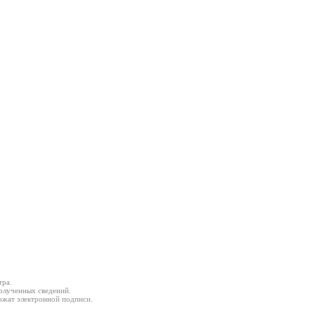
тра.
олученных сведений.
ржат электронной подписи.